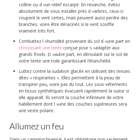
colline ou d »un relief escarpé. En revanche, évitez
absolument de vous installer près d »arbres, ceux-ci
coupent le vent certes, mais peuvent aussi perdre des
branches, voire être déracinés si le vent souffle
vraiment très fort.
Combattez l »humidité provenant du sol d »une part en
choisissant une tente
conçue pour s »adapter aux
grands froids. D »autre part, en déroulant sur le sol de
votre tente une toile garantissant l’étanchéité.
Luttez contre la sudation glacée en utilisant des tenues
dites « respirantes ». Elles permettent à la peau de
transpirer peu, voire pas du tout. Les sous-vêtements
en tissus synthétiques évacuent rapidement la sueur si
elle apparaît. Ils seront la couche inférieure de votre
habillement dont l »une des couches supérieures sera
une veste polaire.
Allumez un feu
Dans un camping hivernal, il est obligatoire non seulement