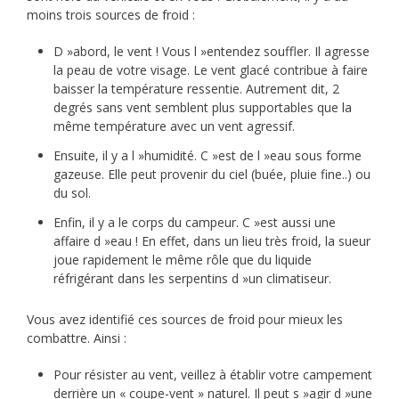
moins trois sources de froid :
D »abord, le vent ! Vous l »entendez souffler. Il agresse
la peau de votre visage. Le vent glacé contribue à faire
baisser la température ressentie. Autrement dit, 2
degrés sans vent semblent plus supportables que la
même température avec un vent agressif.
Ensuite, il y a l »humidité. C »est de l »eau sous forme
gazeuse. Elle peut provenir du ciel (buée, pluie fine..) ou
du sol.
Enfin, il y a le corps du campeur. C »est aussi une
affaire d »eau ! En effet, dans un lieu très froid, la sueur
joue rapidement le même rôle que du liquide
réfrigérant dans les serpentins d »un climatiseur.
Vous avez identifié ces sources de froid pour mieux les
combattre. Ainsi :
Pour résister au vent, veillez à établir votre campement
derrière un « coupe-vent » naturel. Il peut s »agir d »une